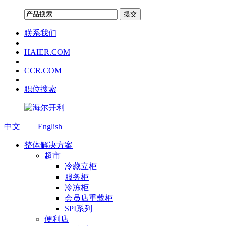
联系我们
|
HAIER.COM
|
CCR.COM
|
职位搜索
中文
|
English
整体解决方案
超市
冷藏立柜
服务柜
冷冻柜
会员店重载柜
SPI系列
便利店