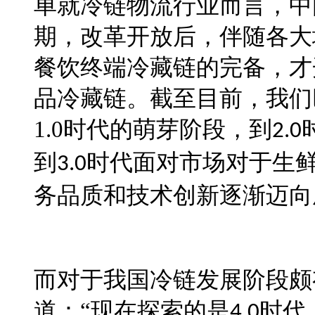
单就冷链物流行业而言，中
期，改革开放后，伴随各大
餐饮终端冷藏链的完备，才
品冷藏链。截至目前，我
们
1.0
时代的萌芽阶段，到
2.0
到
时代面对市场对
于
生
3.0
务品质和技
术
创新逐渐迈向
而对
于
我国冷链发展阶段颇
道：
“现在探索的是
时代
4.0