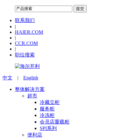
联系我们
|
HAIER.COM
|
CCR.COM
|
职位搜索
中文
|
English
整体解决方案
超市
冷藏立柜
服务柜
冷冻柜
会员店重载柜
SPI系列
便利店