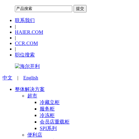
联系我们
|
HAIER.COM
|
CCR.COM
|
职位搜索
中文
|
English
整体解决方案
超市
冷藏立柜
服务柜
冷冻柜
会员店重载柜
SPI系列
便利店