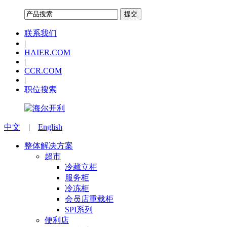
联系我们
|
HAIER.COM
|
CCR.COM
|
职位搜索
中文
|
English
整体解决方案
超市
冷藏立柜
服务柜
冷冻柜
会员店重载柜
SPI系列
便利店